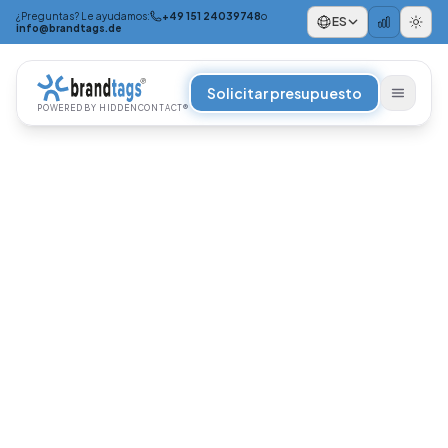
¿Preguntas? Le ayudamos:
+49 151 24039748
o
ES
info@brandtags.de
Solicitar presupuesto
POWERED BY HIDDENCONTACT®
POR OCASIÓN
Para empleados
Para Navidad
+
POR ENFOQUE
Regalos corporativos sostenibles