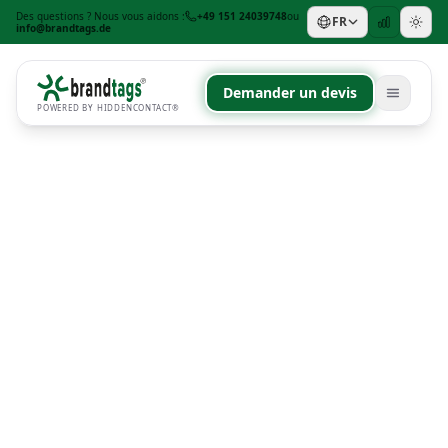
Des questions ? Nous vous aidons :
+49 151 24039748
ou
FR
info@brandtags.de
Demander un devis
POWERED BY HIDDENCONTACT®
PAR OCCASION
Pour les salariés
Pour Noël
+
PAR BUDGET & FISCALITÉ
Objets publicitaires pas chers