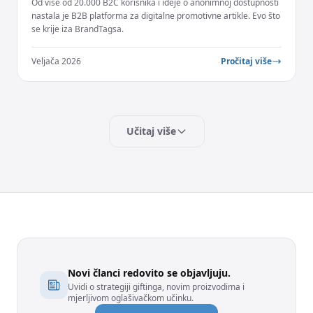
Od više od 20.000 B2C korisnika i ideje o anonimnoj dostupnosti
nastala je B2B platforma za digitalne promotivne artikle. Evo što
se krije iza BrandTagsa.
Veljača 2026
Pročitaj više
Učitaj više
Novi članci redovito se objavljuju.
Uvidi o strategiji giftinga, novim proizvodima i
mjerljivom oglašivačkom učinku.