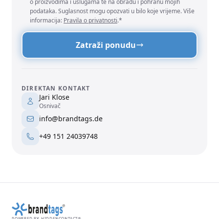
o proizvodima i uslugama te na obradu i pohranu mojih
podataka. Suglasnost mogu opozvati u bilo koje vrijeme. Više
informacija:
Pravila o privatnosti
.*
Zatraži ponudu
DIREKTAN KONTAKT
Jari Klose
Osnivač
info@brandtags.de
+49 151 24039748
POWERED BY HIDDENCONTACT®