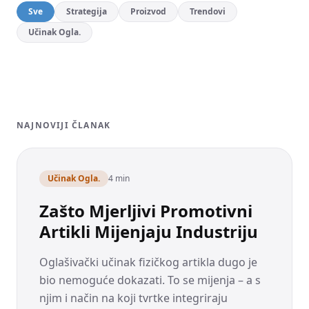
Sve
Strategija
Proizvod
Trendovi
Upravljačka ploča
Učinak Ogla.
Zatraži ponudu
Pitanja? Rado ćemo pomoći:
+49 151 24039748
ili
info@brandtags.de
NAJNOVIJI ČLANAK
Učinak Ogla.
4 min
Zašto Mjerljivi Promotivni
Artikli Mijenjaju Industriju
Oglašivački učinak fizičkog artikla dugo je
bio nemoguće dokazati. To se mijenja – a s
njim i način na koji tvrtke integriraju