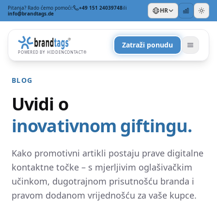
Pitanja? Rado ćemo pomoći:
+49 151 24039748
ili
HR
info@brandtags.de
Zatraži ponudu
POWERED BY HIDDENCONTACT®
BLOG
Uvidi o
inovativnom giftingu.
PREMA PRILICI
Kako promotivni artikli postaju prave digitalne
Za Božić
+
kontaktne točke – s mjerljivim oglašivačkim
učinkom, dugotrajnom prisutnošću branda i
pravom dodanom vrijednošću za vaše kupce.