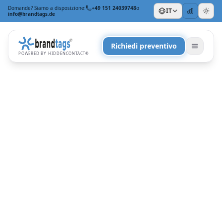
Domande? Siamo a disposizione:
+49 151 24039748
o
IT
info@brandtags.de
Richiedi preventivo
POWERED BY HIDDENCONTACT®
PER OCCASIONE
Per i clienti
Per i dipendenti
Per Natale
+
PER ESIGENZA