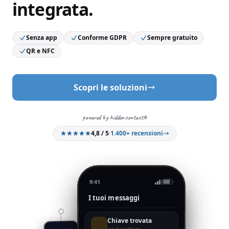
integrata.
Senza app
Conforme GDPR
Sempre gratuito
QR e NFC
Scopri le soluzioni
powered by hiddencontact®
4,8 / 5
·
1.400+ recensioni
9:41
I tuoi messaggi
Chiave trovata
via brandtags