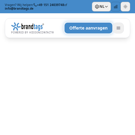
Vragen? Wij helpen:
+49 151 24039748
of
NL
info@brandtags.de
Offerte aanvragen
POWERED BY HIDDENCONTACT®
OP GELEGENHEID
Voor kerst
+
OP BEHOEFTE
Duurzame promotieartikelen