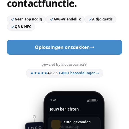
contactfunctie.
Geen app nodig
AVG-vriendelijk
Altijd gratis
QR & NFC
Oplossingen ontdekken
powered by hiddencontact®
4,8 / 5
·
1.400+ beoordelingen
9:41
Jouw berichten
Sleutel gevonden
via brandtags
LOGO