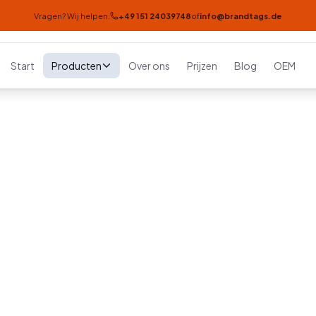
Vragen? Wij helpen:
+49 151 24039748
of
info@brandtags.de
Start
Producten
Over ons
Prijzen
Blog
OEM