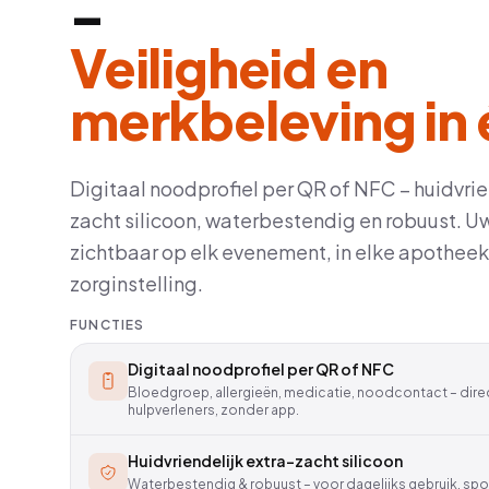
–
Veiligheid en
merkbeleving in 
Digitaal noodprofiel per QR of NFC – huidvrie
zacht silicoon, waterbestendig en robuust. U
zichtbaar op elk evenement, in elke apotheek
zorginstelling.
FUNCTIES
Digitaal noodprofiel per QR of NFC
Bloedgroep, allergieën, medicatie, noodcontact – dire
hulpverleners, zonder app.
Huidvriendelijk extra-zacht silicoon
Waterbestendig & robuust – voor dagelijks gebruik, sp