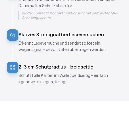
Dauerhafter Schutz ab sofort.
hiddencontact® Kontaktfunktion wird mit dem ersten QR-
Scan eingerichtet.
Aktives Störsignal bei Leseversuchen
Erkennt Leseversuche und sendet sofort ein
Gegensignal – bevor Daten übertragen werden.
2–3 cm Schutzradius – beidseitig
Schützt alle Karten im Wallet beidseitig – einfach
irgendwo einlegen, fertig.
KONTAKTFUNKTION PER HIDDENCONTACT®