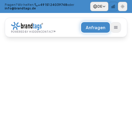
Fragen? Wir helfen:
+49 151 24039748
oder
DE
info@brandtags.de
Anfragen
POWERED BY HIDDENCONTACT®
NACH PRODUKT/THEMA
Verlustschutz
Mobilität
Reisen & Urlaub
Digitales Notfallprofil
NACH ANLASS