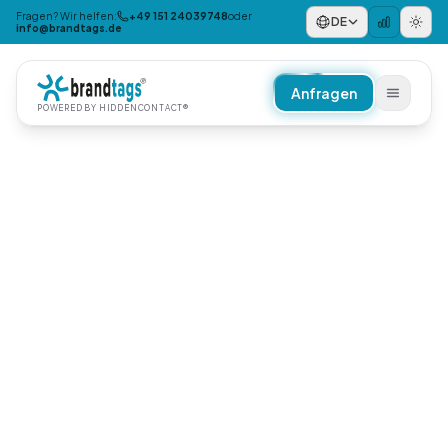
Fragen? Wir helfen:
+49 151 24039748
oder
DE
info@brandtags.de
Anfragen
POWERED BY HIDDENCONTACT®
NACH PRODUKT/THEMA
Verlustschutz
Mobilität
Reisen & Urlaub
Digitales Notfallprofil
NACH ANLASS